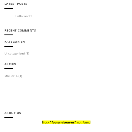
LATEST POSTS
Hello world!
10
Mai
Keine
Kommentare
zu
Hello
world!
RECENT COMMENTS
KATEGORIEN
Uncategorized
(1)
ARCHIV
Mai 2016
(1)
ABOUT US
Block
"footer-about-us"
not found