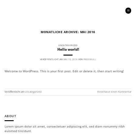
Zum
Inhalt
springen
MONATLICHE ARCHIVE:
MAI 2016
UNCATEGORIZED
Hello world!
VERÖFFENTLICHT AM
MAI 10, 2016
VON
PRESSBULL
Welcome to WordPress. This is your first post. Edit or delete it, then start writing!
WEITERLESEN
→
Veröffentlicht am
Uncategorized
Hinterlasse einen Kommentar
ABOUT
Lorem ipsum dolor sit amet, consectetuer adipiscing elit, sed diam nonummy nibh
euismod tincidunt.